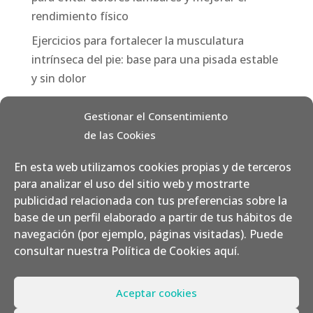
rendimiento físico
Ejercicios para fortalecer la musculatura
intrínseca del pie: base para una pisada estable
y sin dolor
Categorías
Gestionar el Consentimiento
de las Cookies
Consejos
Fisioterapia
En esta web utilizamos cookies propias y de terceros
para analizar el uso del sitio web y mostrarte
Nutrición
publicidad relacionada con tus preferencias sobre la
Pilates / Yoga Aéreo
base de un perfil elaborado a partir de tus hábitos de
navegación (por ejemplo, páginas visitadas). Puede
Podología
consultar nuestra Política de Cookies
aquí
.
Aceptar cookies
Política de privacidad
Aviso Legal