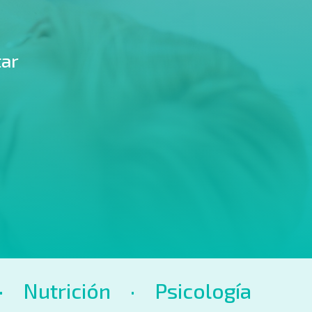
tar
· Nutrición · Psicología