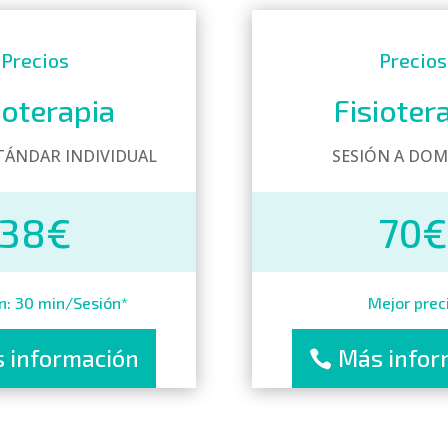
Precios
Precios
ioterapia
Fisioter
TÁNDAR INDIVIDUAL
SESIÓN A DOM
38€
70€
n: 30 min/Sesión*
Mejor prec
 información
Más infor