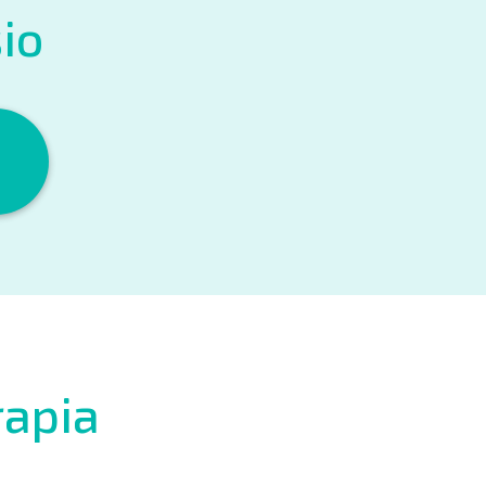
sio
rapia