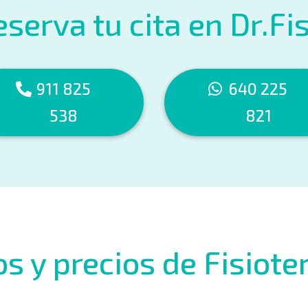
serva tu cita en Dr.Fi
911 825
640 225
538
821
s y precios de Fisiote