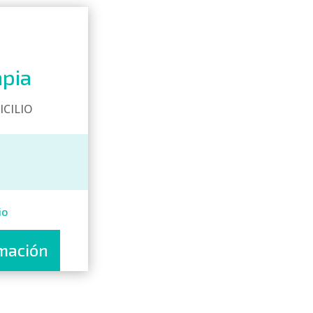
apia
ICILIO
io
mación