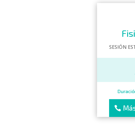
Fis
SESIÓN ES
Duració
Más