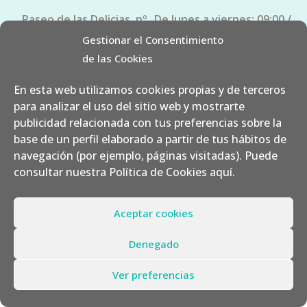
Paseo de las Delicias, nº
De lunes a viernes: 09:00 /
73
21:00 Sábados: 10:00 /
Gestionar el Consentimiento
28045 Madrid – España
14:00
de las Cookies
En esta web utilizamos cookies propias y de terceros
para analizar el uso del sitio web y mostrarte
publicidad relacionada con tus preferencias sobre la
base de un perfil elaborado a partir de tus hábitos de
navegación (por ejemplo, páginas visitadas). Puede
consultar nuestra Política de Cookies
aquí
.
¿Dónde puedes
Aceptar cookies
encontrarnos?
Denegado
💬 ¿Podemos ayudarte?
Ver preferencias