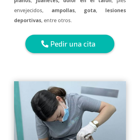
planos
,
juanetes, dolor en el talón
, pies
envejecidos,
ampollas
,
gota
,
lesiones
deportivas
, entre otros.
Pedir una cita