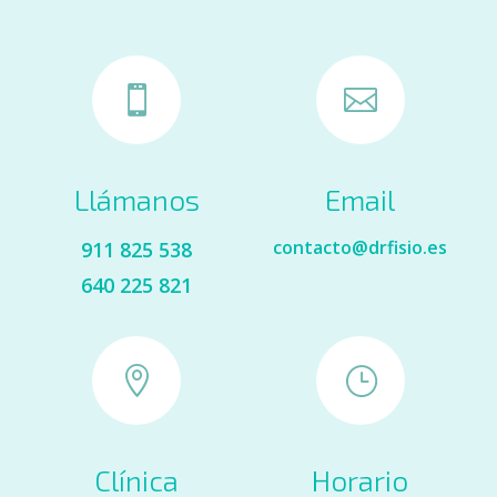


Llámanos
Email
contacto@drfisio.es
911 825 538
640 225 821

}
Clínica
Horario